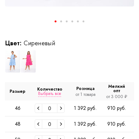
Цвет:
Сиреневый
Мелкий
Розница
Количество
опт
Размер
Выбрать все
от 1 товара
о
от 3 000 ₽
46
1 392 руб.
910 руб.
48
1 392 руб.
910 руб.