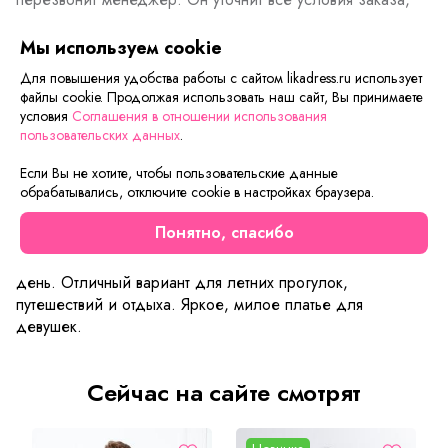
ответит на вопросы, а также подскажет о вариантах
оплаты и доставки.
Мы используем cookie
Для повышения удобства работы с сайтом likadress.ru использует
файлы cookie. Продолжая использовать наш сайт, Вы принимаете
условия
Соглашения в отношении использования
Описание товара
Характеристики товара
Отзывы
пользовательских данных
.
Женственное и романтичное платье Зарина. Легкое
Если Вы не хотите, чтобы пользовательские данные
обрабатывались, отключите cookie в настройках браузера.
ярусное платье с застежкой на пуговицы. Уникальность и
шарм модели придают выточки у горловины и сборка на
Понятно, спасибо
юбочке. Парящее, легкое и пышное платье. Простое и в
то же время очень привлекательное платье на каждый
день. Отличный вариант для летних прогулок,
путешествий и отдыха. Яркое, милое платье для
девушек.
Сейчас на сайте смотрят