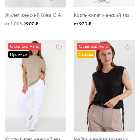
Жилет женский Вива С Арт. 8907
Кофта-жилет женский вязаный ЛД Ф Арт. 10131
от 1 008 ₽
907 ₽
от 970 ₽
Осталось мало
Осталось мало
Премиум
Скидка
Кофта-жилет женский вязаный ЛД Арт. 10130
Майка женская вязаная со шнуровкой Ч Арт. 10129