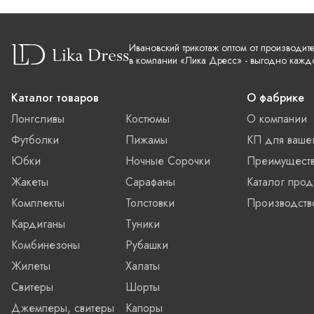
Ивановский трикотаж оптом от производит
в компании «Лика Дресс» - выгодно кажд
Каталог товаров
О фабрике
Лонгсливы
Костюмы
О компании
Футболки
Пижамы
КП для ваше
Юбки
Ночные Сорочки
Преимущест
Жакеты
Сарафаны
Каталог прод
Комплекты
Толстовки
Производств
Кардиганы
Туники
Комбинезоны
Рубашки
Жилеты
Халаты
Свитеры
Шорты
Джемперы, свитеры
Капоры