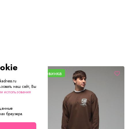
okie
Новинка
adress.ru
зовать наш сайт, Вы
ии использования
 данные
ках браузера.