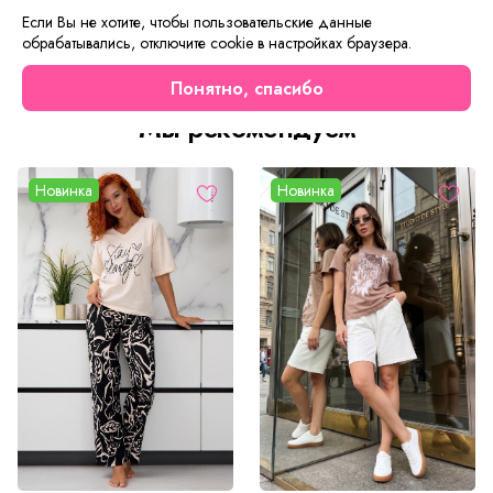
вызывает аллергических реакций, хорошо впитывает и
Если Вы не хотите, чтобы пользовательские данные
испаряет влагу, отводя её от тела. Материя легко тянется
обрабатывались, отключите cookie в настройках браузера.
и быстро восстанавливает исходную форму.
Понятно, спасибо
Мы рекомендуем
Новинка
Новинка