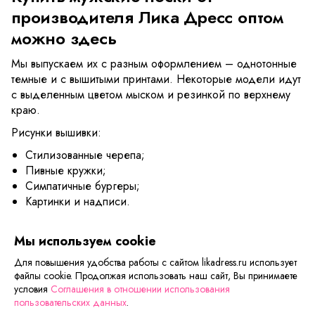
производителя Лика Дресс оптом
можно здесь
Мы выпускаем их с разным оформлением – однотонные
темные и с вышитыми принтами. Некоторые модели идут
с выделенным цветом мыском и резинкой по верхнему
краю.
Рисунки вышивки:
Стилизованные черепа;
Пивные кружки;
Симпатичные бургеры;
Картинки и надписи.
Оптом купить мужские носки можно
Мы используем cookie
в интернет-магазине Лика Дресс
Для повышения удобства работы с сайтом likadress.ru использует
Есть различие по толщине и плотности нитей, можно
файлы cookie. Продолжая использовать наш сайт, Вы принимаете
выбрать разные модели на теплую и на прохладную
условия
Соглашения в отношении использования
пользовательских данных
.
погоду. Природный хлопок – основа всех тканей, не