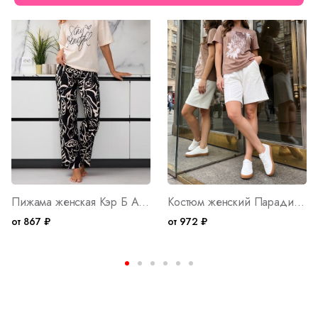
Пижама женская Кэр Б Арт. 10401
Костюм женский Парадиз М Арт. 10404
от 867 ₽
от 972 ₽