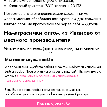
Трикотажное полотно (100% вискоза);
Хлопковый трикотаж (80% хлопка + 20 ПЭ).
Поверхность влагонепроницаемой модели также
дополнительно обработана полиуретаном для создания
тонкого слоя, не пропускающего через себя жидкости.
Наматрасники оптом из Иваново от
местного производителя
Мягким наполнителем (при его наличии) идет синтепон
из полиэфирных волокон. Изделия крепятся при помощи
широких эластичных резинок, вшитых по углам, либо
Мы используем cookie
просто полностью натягиваются на матрас. Если чехол
Для повышения удобства работы с сайтом likadress.ru использует
испачкался, то есть можно снять, аккуратно выстирать,
файлы cookie. Продолжая использовать наш сайт, Вы принимаете
просушить и надеть обратно.
условия
Соглашения в отношении использования
пользовательских данных
.
Мы рекомендуем
Если Вы не хотите, чтобы пользовательские данные
обрабатывались, отключите cookie в настройках браузера.
Понятно, спасибо
Новинка
Новинка