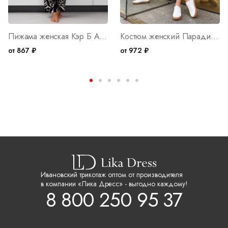
Пижама женская Кэр Б Арт. 10401
Костюм женский Парадиз М Арт. 10404
от 867 ₽
от 972 ₽
Ивановский трикотаж оптом от производителя
в компании «Лика Дресс» - выгодно каждому!
8 800 250 95 37