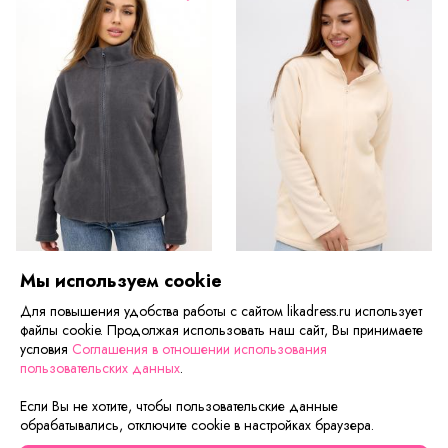
Мы используем cookie
Толстовка женская Гармония Г WB Арт. 10611
Толстовка женская Гармония Б WB Арт. 10535
Для повышения удобства работы с сайтом likadress.ru использует
от 1 270 ₽
от 1 270 ₽
файлы cookie. Продолжая использовать наш сайт, Вы принимаете
условия
Соглашения в отношении использования
пользовательских данных
.
Если Вы не хотите, чтобы пользовательские данные
обрабатывались, отключите cookie в настройках браузера.