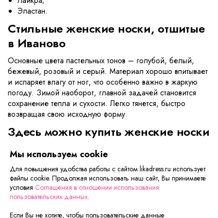
Лайкра;
Эластан.
Стильные женские носки, отшитые
в Иваново
Основные цвета пастельных тонов – голубой, белый,
бежевый, розовый и серый. Материал хорошо впитывает
и испаряет влагу от ног, что особенно важно в жаркую
погоду. Зимой наоборот, главной задачей становится
сохранение тепла и сухости. Легко тянется, быстро
возвращая свою исходную форму.
Здесь можно купить женские носки
– быстро и недорого
Мы используем cookie
Кроме классических нитяных есть тонкие капроновые
Для повышения удобства работы с сайтом likadress.ru использует
модели – плотностью 20 ден, телесно-бежевого
файлы cookie. Продолжая использовать наш сайт, Вы принимаете
оттенка, с усиленным мыском и эластичной манжетой, а
условия
Соглашения в отношении использования
также вязаные шерстяные модели для холодной погоды.
пользовательских данных
.
В их составе – 100% шерсть либо 80% шерсть + 18%
Если Вы не хотите, чтобы пользовательские данные
акрил +2% полиамид, удлиненные и укороченные.