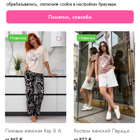
обрабатывались, отключите cookie в настройках браузера.
Понятно, спасибо
Мы рекомендуем
Новинка
Новинка
Пижама женская Кэр Б Арт. 10401
Костюм женский Парадиз М Арт. 10404
от 867 ₽
от 972 ₽