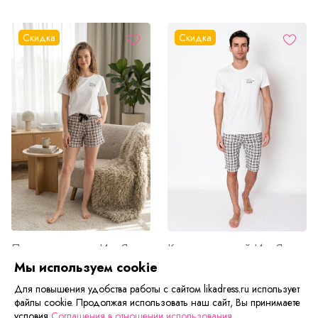
Скидка
Скидка
Пижама женская Инь-Янь А Арт. 8210
Костюм мужской Инь-Янь Арт. 8212
Мы используем cookie
от 390 ₽
от 745 ₽
671 ₽
Для повышения удобства работы с сайтом likadress.ru использует
файлы cookie. Продолжая использовать наш сайт, Вы принимаете
условия
Соглашения в отношении использования