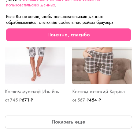
Скидка
Скидка
пользовательских данных
.
Если Вы не хотите, чтобы пользовательские данные
обрабатывались, отключите cookie в настройках браузера.
Понятно, спасибо
Костюм мужской Инь-Янь Ч Арт. 8213
Костюм женский Карина Арт. 8171
от 745 ₽
671 ₽
от 567 ₽
454 ₽
Показать еще