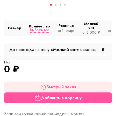
Мелкий
Розница
Количество
опт
Размер
Выбрать все
от 1 товара
от 2
от 3 000 ₽
До перехода на цену
«Мелкий опт»
осталось:
-
₽
Итог:
0
₽
Быстрый заказ
Добавить в корзину
Если вам нужна только эта модель, можете