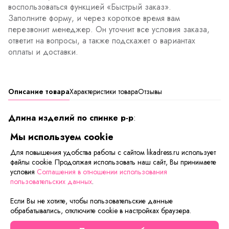
воспользоваться функцией «Быстрый заказ».
Заполните форму, и через короткое время вам
перезвонит менеджер. Он уточнит все условия заказа,
ответит на вопросы, а также подскажет о вариантах
оплаты и доставки.
Описание товара
Характеристики товара
Отзывы
Длина изделий по спинке р-р
:
46/48 - 53 см, дл. брюк по внут шву 84см,.
Мы используем cookie
50/52 - 56 см, дл. брюк по внут шву 84см,.
54/56 - 58 см, дл. брюк по внут шву 87см,.
Для повышения удобства работы с сайтом likadress.ru использует
файлы cookie. Продолжая использовать наш сайт, Вы принимаете
58/60 - 62 см, дл. брюк по внут шву 87см.
условия
Соглашения в отношении использования
пользовательских данных
.
Сейчас на сайте смотрят
Если Вы не хотите, чтобы пользовательские данные
обрабатывались, отключите cookie в настройках браузера.
Новинка
Скидка