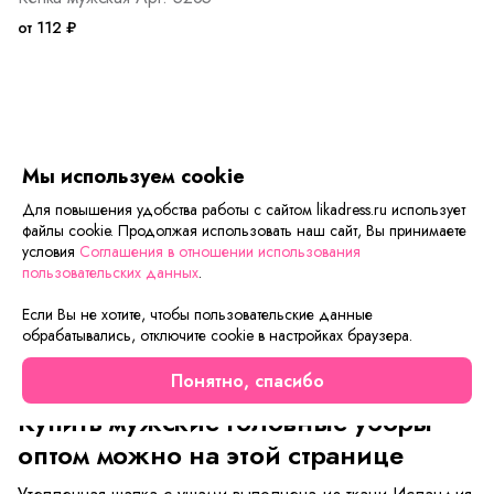
от 112 ₽
Мы используем cookie
Интернет-магазин Lika Dress –
Для повышения удобства работы с сайтом likadress.ru использует
мужские головные уборы
файлы cookie. Продолжая использовать наш сайт, Вы принимаете
условия
Соглашения в отношении использования
Компания-изготовитель выпускает удобные теплые шапки
пользовательских данных
.
для мужчин – обычные вязаные и «ушанки».
Классические модели идут с единым универсальным
Если Вы не хотите, чтобы пользовательские данные
размером. В составе - 100% полиэстер, практичный и
обрабатывались, отключите cookie в настройках браузера.
комфортный в носке. Два варианта оформления:
Понятно, спасибо
однотонная «олива» и зеленый камуфляж «цифра».
Купить мужские головные уборы
оптом можно на этой странице