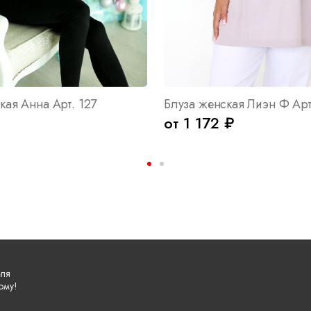
кая Анна Арт. 127
Блуза женская Лиэн Ф Арт
от 1 172 ₽
еля
ому!