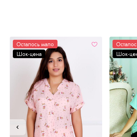
Осталось мало
Осталос
Шок-цена
Шок-це