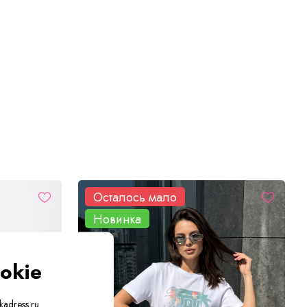
Осталось мало
Новинка
okie
adress.ru