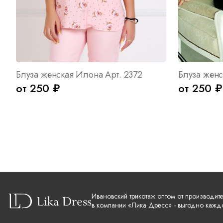
Блуза женская Илона Арт. 2372
Блуза женс
от 250 ₽
от 250 ₽
Ивановский трикотаж оптом от производит
в компании «Лика Дресс» - выгодно кажд