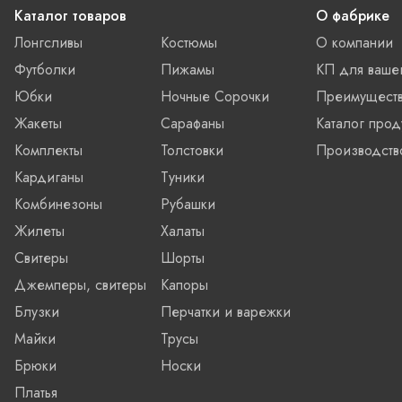
Каталог товаров
О фабрике
Лонгсливы
Костюмы
О компании
Футболки
Пижамы
КП для ваше
Юбки
Ночные Сорочки
Преимущест
Жакеты
Сарафаны
Каталог прод
Комплекты
Толстовки
Производств
Кардиганы
Туники
Комбинезоны
Рубашки
Жилеты
Халаты
Свитеры
Шорты
Джемперы, свитеры
Капоры
Блузки
Перчатки и варежки
Майки
Трусы
Брюки
Носки
Платья