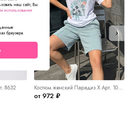
зовать наш сайт, Вы
ии использования
 данные
ках браузера.
о
т. 8632
Костюм женский Парадиз Х Арт. 10339
от 972 ₽