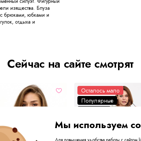
еменный силуэт. Фигурный
дели изящества. Блуза
 с брюками, юбками и
гулок, отдыха и
Сейчас на сайте смотрят
Осталось мало
Популярные
Шок-цена
Скидка
Мы используем co
Для повышения удобства работы с сайтом lik