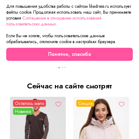
оплаты и доставки.
Для повышения удобства работы с сайтом likadress.ru использует
файлы cookie. Продолжая использовать наш сайт, Вы принимаете
условия
Соглашения в отношении использования
пользовательских данных
.
Описание товара
Характеристики товара
Отзывы
Если Вы не хотите, чтобы пользовательские данные
обрабатывались, отключите cookie в настройках браузера.
Удобный домашний костюм для дома. Состоит из шорт
свободного кроя и футболки . В этом комплекте приятно
Понятно, спасибо
заниматься домашними делами, отдыхать или
использовать как пижаму для сна.
Сейчас на сайте смотрят
Осталось мало
Скидка
Новинка