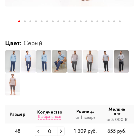
Цвет:
Серый
Мелкий
Розница
Количество
опт
Размер
Выбрать все
от 1 товара
о
от 3 000 ₽
48
1 309 руб.
855 руб.