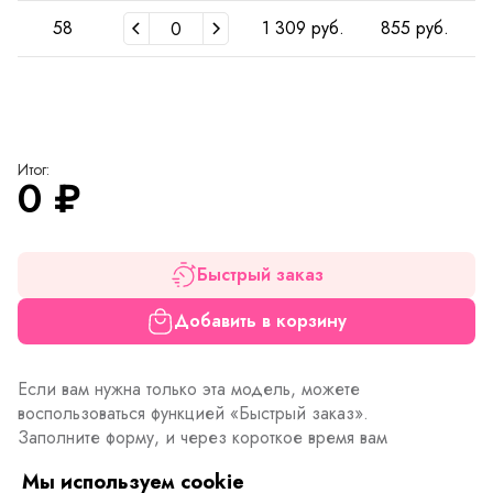
58
1 309 руб.
855 руб.
Итог:
0
₽
Быстрый заказ
Добавить в корзину
Если вам нужна только эта модель, можете
воспользоваться функцией «Быстрый заказ».
Заполните форму, и через короткое время вам
перезвонит менеджер. Он уточнит все условия заказа,
Мы используем cookie
ответит на вопросы, а также подскажет о вариантах