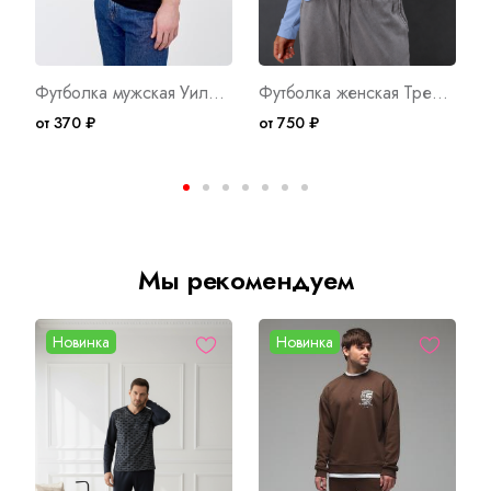
Футболка мужская Уилл Ч Арт. 8972
Футболка женская Трейси Д/Р Г Арт. 10753
от 370 ₽
от 750 ₽
о
Мы рекомендуем
Новинка
Новинка