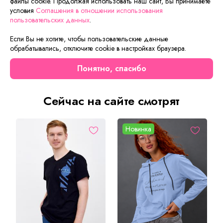
файлы cookie. Продолжая использовать наш сайт, Вы принимаете
условия
Соглашения в отношении использования
пользовательских данных
.
Описание товара
Характеристики товара
Отзывы
Если Вы не хотите, чтобы пользовательские данные
Отличный мужской костюм для дома и отдыха. Состоит
обрабатывались, отключите cookie в настройках браузера.
из однотонных брюк и футболки . Незаменимая вещь в
мужском гардеробе.
Понятно, спасибо
Сейчас на сайте смотрят
Новинка