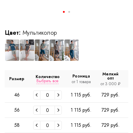
Цвет:
Мультиколор
Мелкий
Розница
Количество
опт
Размер
Выбрать все
от 1 товара
о
от 3 000 ₽
46
1 115 руб.
729 руб.
56
1 115 руб.
729 руб.
58
1 115 руб.
729 руб.