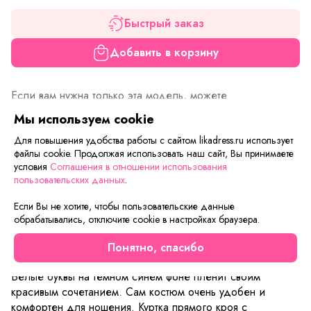
Быстрый заказ
Добавить в корзину
Если вам нужна только эта модель, можете
воспользоваться функцией «Быстрый заказ».
Мы используем cookie
Заполните форму, и через короткое время вам
Для повышения удобства работы с сайтом likadress.ru использует
перезвонит менеджер. Он уточнит все условия заказа,
файлы cookie. Продолжая использовать наш сайт, Вы принимаете
ответит на вопросы, а также подскажет о вариантах
условия
Соглашения в отношении использования
оплаты и доставки.
пользовательских данных
.
Если Вы не хотите, чтобы пользовательские данные
обрабатывались, отключите cookie в настройках браузера.
Описание товара
Характеристики товара
Отзывы
Понятно, спасибо
Костюм, в который можно влюбиться с первого взгляда.
Белые буквы на темном синем фоне пленит своим
красивым сочетанием. Сам костюм очень удобен и
комфортен для ношения. Куртка прямого кроя с