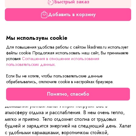
Быстрый заказ
Добавить в корзину
Если вам нужна только эта модель, можете
Мы используем cookie
воспользоваться функцией «Быстрый заказ».
Заполните форму, и через короткое время вам
Для повышения удобства работы с сайтом likadress.ru использует
файлы cookie. Продолжая использовать наш сайт, Вы принимаете
перезвонит менеджер. Он уточнит все условия заказа,
условия
Соглашения в отношении использования
ответит на вопросы, а также подскажет о вариантах
пользовательских данных
.
оплаты и доставки.
Если Вы не хотите, чтобы пользовательские данные
обрабатывались, отключите cookie в настройках браузера.
Описание товара
Характеристики товара
Отзывы
Понятно, спасибо
Домашний уютный халат Ингрит погрузит Вас в
атмосферу отдыха и расслабления. В нем очень тепло,
мягко и приятно. Тело отдохнет сполна от трудовых
будней и зарядится энергией на следующий день. Халат
с удобными кармашками, воротничком стойкой,