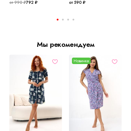
от 990 ₽
792 ₽
от 590 ₽
о
Мы рекомендуем
Новинка