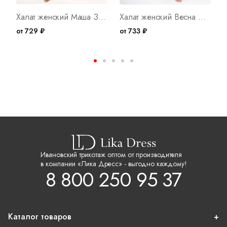
Халат женский Маша З Арт. 10211
Халат женский Весна Ф Арт. 10336
от 729 ₽
от 733 ₽
о
Ивановский трикотаж оптом от производителя
в компании «Лика Дресс» - выгодно каждому!
8 800 250 95 37
Каталог товаров