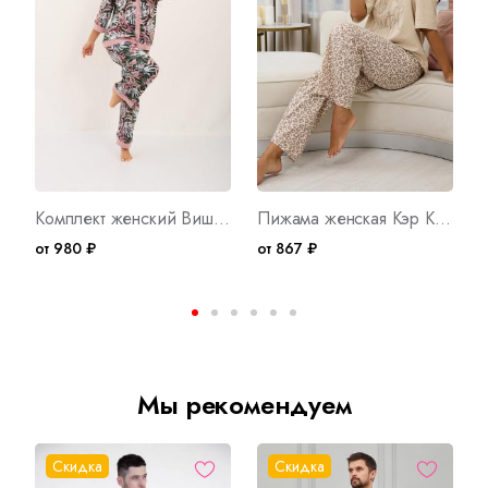
Комплект женский Вишенки В Арт. 9682
Пижама женская Кэр К Арт. 10501
от 980 ₽
от 867 ₽
о
Мы рекомендуем
Скидка
Скидка