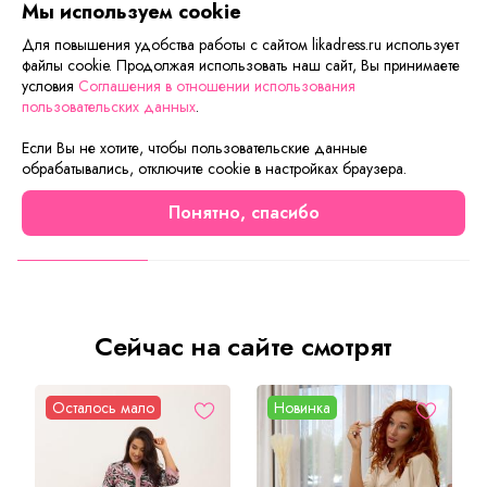
Мы используем cookie
Если вам нужна только эта модель, можете
Для повышения удобства работы с сайтом likadress.ru использует
воспользоваться функцией «Быстрый заказ».
файлы cookie. Продолжая использовать наш сайт, Вы принимаете
Заполните форму, и через короткое время вам
условия
Соглашения в отношении использования
пользовательских данных
.
перезвонит менеджер. Он уточнит все условия заказа,
ответит на вопросы, а также подскажет о вариантах
Если Вы не хотите, чтобы пользовательские данные
оплаты и доставки.
обрабатывались, отключите cookie в настройках браузера.
Понятно, спасибо
Описание товара
Характеристики товара
Отзывы
Сейчас на сайте смотрят
Осталось мало
Новинка