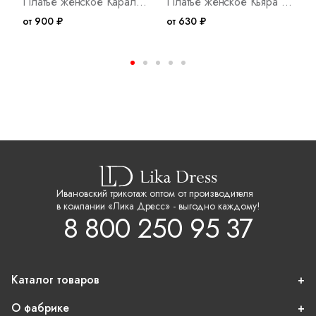
Платье женское Каралина Ч Арт. 10242
Платье женское Кьяра З Арт. 10154
от 900 ₽
от 630 ₽
о
Ивановский трикотаж оптом от производителя
в компании «Лика Дресс» - выгодно каждому!
8 800 250 95 37
Каталог товаров
О фабрике