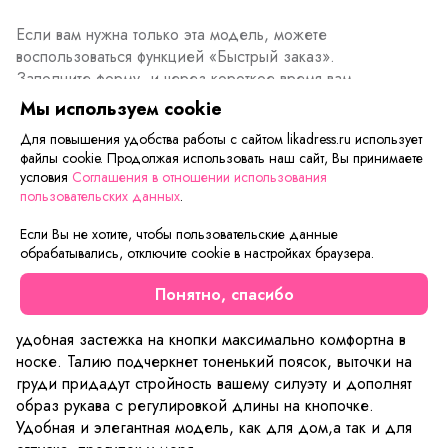
Если вам нужна только эта модель, можете
воспользоваться функцией «Быстрый заказ».
Заполните форму, и через короткое время вам
перезвонит менеджер. Он уточнит все условия заказа,
Мы используем cookie
ответит на вопросы, а также подскажет о вариантах
Для повышения удобства работы с сайтом likadress.ru использует
оплаты и доставки.
файлы cookie. Продолжая использовать наш сайт, Вы принимаете
условия
Соглашения в отношении использования
пользовательских данных
.
Описание товара
Характеристики товара
Отзывы
Если Вы не хотите, чтобы пользовательские данные
обрабатывались, отключите cookie в настройках браузера.
Легкое платье туника Луиза выполнена из 100% вискозы.
Понятно, спасибо
Благодаря такому составу можно с комфортом носить
тунику в жаркую погоду и на пляж. Модный фасон и
удобная застежка на кнопки максимально комфортна в
носке. Талию подчеркнет тоненький поясок, выточки на
груди придадут стройность вашему силуэту и дополнят
образ рукава с регулировкой длины на кнопочке.
Удобная и элегантная модель, как для дом,а так и для