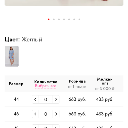
Цвет:
Желтый
Мелкий
Розница
Количество
опт
Размер
Выбрать все
от 1 товара
от
от 3 000 ₽
44
663 руб.
433 руб.
4
46
663 руб.
433 руб.
4