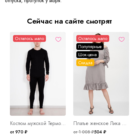
отпуска, прогулок у моря.
Сейчас на сайте смотрят
Осталось мало
Осталось мало
Популярные
Шок-цена
Скидка
Костюм мужской Термобелье Арт. 5033
Платье женское Лика C Арт. 8631
от 970 ₽
от 1 008 ₽
504 ₽
о