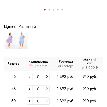
Цвет:
Розовый
Мелкий
Розница
Количество
опт
Размер
Выбрать все
от 1 товара
о
от 3 000 ₽
46
1 392 руб.
910 руб.
48
1 392 руб.
910 руб.
50
1 392 руб.
910 руб.