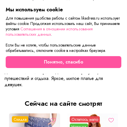
оплаты и доставки.
Мы используем cookie
Для повышения удобства работы с сайтом likadress.ru использует
файлы cookie. Продолжая использовать наш сайт, Вы принимаете
Описание товара
Характеристики товара
Отзывы
условия
Соглашения в отношении использования
пользовательских данных
.
Женственное и романтичное платье Зарина. Легкое
Если Вы не хотите, чтобы пользовательские данные
ярусное платье с застежкой на пуговицы. Уникальность и
обрабатывались, отключите cookie в настройках браузера.
шарм модели придают выточки у горловины и сборка на
юбочке. Парящее, легкое и пышное платье. Простое и в
Понятно, спасибо
то же время очень привлекательное платье на каждый
день. Отличный вариант для летних прогулок,
путешествий и отдыха. Яркое, милое платье для
девушек.
Сейчас на сайте смотрят
Скидка
Осталось мало
Новинка