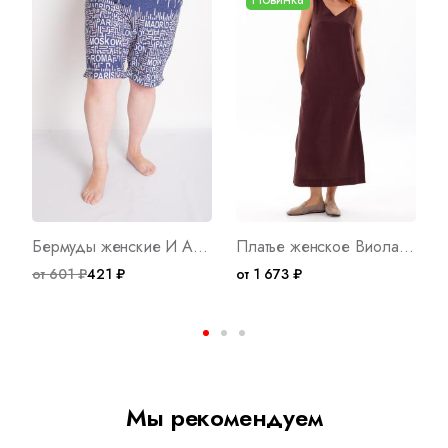
Бермуды женские И Арт. 8021
Платье женское Виола ТШ Арт. 10719
от 601 ₽
421 ₽
от 1 673 ₽
о
Мы рекомендуем