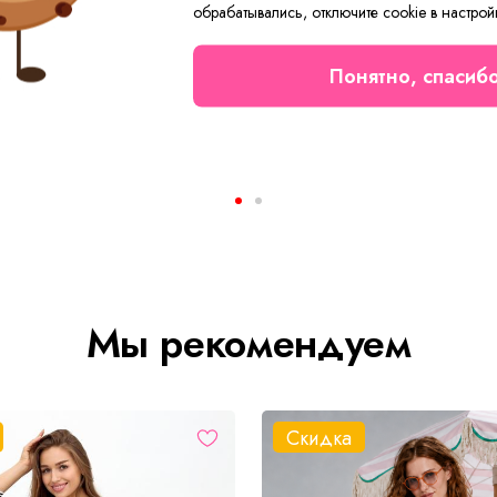
обрабатывались, отключите cookie в настрой
Понятно, спасиб
Костюм мужской Термобелье Арт. 5033
Платье женское Лика C Ар
от 1 008 ₽
504 ₽
Мы рекомендуем
Скидка