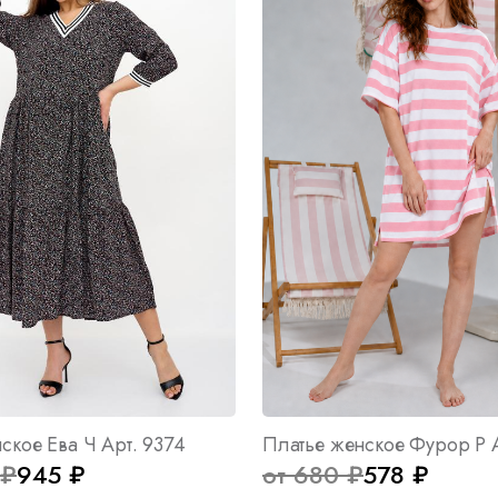
ское Ева Ч Арт. 9374
Платье женское Фурор Р А
 ₽
945 ₽
от 680 ₽
578 ₽