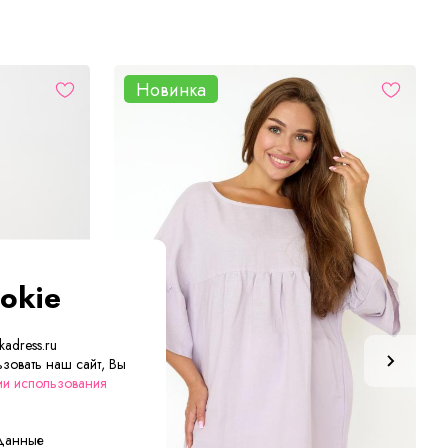
Новинка
okie
adress.ru
зовать наш сайт, Вы
ии использования
 данные