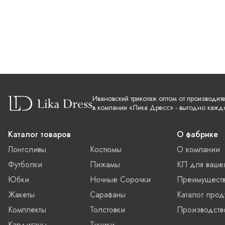
Ивановский трикотаж оптом от производит
в компании «Лика Дресс» - выгодно кажд
Каталог товаров
О фабрике
Лонгсливы
Костюмы
О компании
Футболки
Пижамы
КП для ваше
Юбки
Ночные Сорочки
Преимущест
Жакеты
Сарафаны
Каталог прод
Комплекты
Толстовки
Производств
Кардиганы
Туники