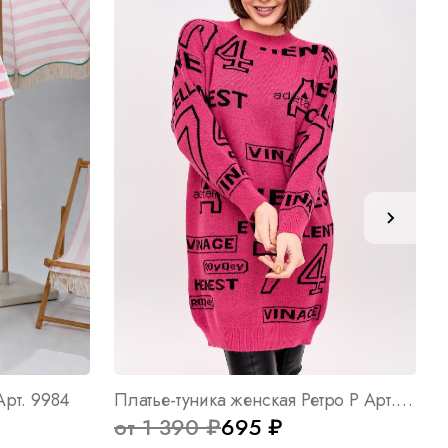
рт. 9984
Платье-туника женская Ретро Р Арт. 8937
от 1 390 ₽
695 ₽