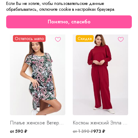
броско!
Если Вы не хотите, чтобы пользовательские данные
обрабатывались, отключите cookie в настройках браузера.
Сейчас на сайте смотрят
Понятно, спасибо
Осталось мало
Скидка
Платье женское Ветерок Д Арт. 9421
Костюм женский Элла Б Арт. 8563
от 590 ₽
от 1 390 ₽
973 ₽
о