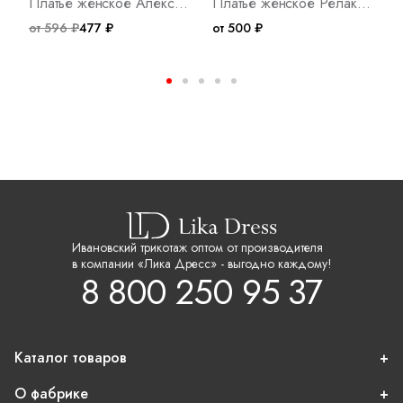
Платье женское Александра В Арт. 10171
Платье женское Релакс И Арт. 7890
от 596 ₽
477 ₽
от 500 ₽
о
Ивановский трикотаж оптом от производителя
в компании «Лика Дресс» - выгодно каждому!
8 800 250 95 37
Каталог товаров
О фабрике