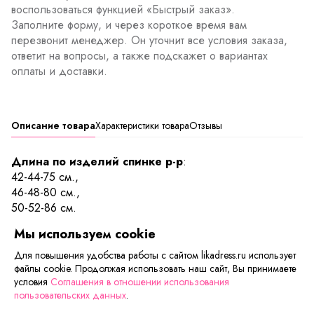
воспользоваться функцией «Быстрый заказ».
Заполните форму, и через короткое время вам
перезвонит менеджер. Он уточнит все условия заказа,
ответит на вопросы, а также подскажет о вариантах
оплаты и доставки.
Описание товара
Характеристики товара
Отзывы
Длина по изделий спинке р-р
:
42-44-75 см.,
46-48-80 см.,
50-52-86 см.
Мы используем cookie
Нежно-голубые тона и цветочный орнамент всегда в
моде. Скромный воротничок, приталенный верх и
Для повышения удобства работы с сайтом likadress.ru использует
файлы cookie. Продолжая использовать наш сайт, Вы принимаете
разлетающаяся юбка – вот, что действительно в тренде в
условия
Соглашения в отношении использования
этом сезоне и в следующих. В таком наряде вы будете
пользовательских данных
.
выглядеть романтично и изящно, грациозно и главное –