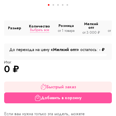
Мелкий
Розница
Количество
опт
Размер
Выбрать все
от 1 товара
от 2
от 3 000 ₽
До перехода на цену
«Мелкий опт»
осталось:
-
₽
Итог:
0
₽
Быстрый заказ
Добавить в корзину
Если вам нужна только эта модель, можете