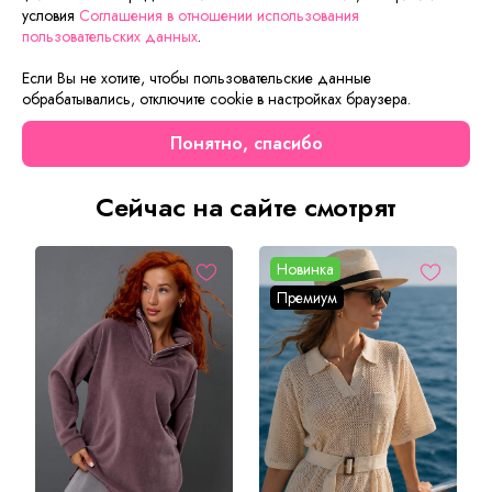
условия
Соглашения в отношении использования
оплаты и доставки.
пользовательских данных
.
Если Вы не хотите, чтобы пользовательские данные
обрабатывались, отключите cookie в настройках браузера.
Описание товара
Характеристики товара
Отзывы
Понятно, спасибо
Сейчас на сайте смотрят
Новинка
Премиум