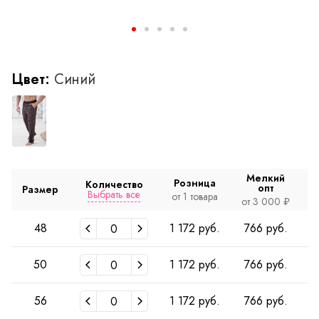
Цвет:
Синий
Мелкий
Розница
Количество
опт
Размер
Выбрать все
от 1 товара
о
от 3 000 ₽
48
1 172 руб.
766 руб.
50
1 172 руб.
766 руб.
56
1 172 руб.
766 руб.