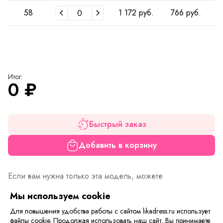
58
1 172 руб.
766 руб.
Итог:
0
₽
Быстрый заказ
Добавить в корзину
Если вам нужна только эта модель, можете
воспользоваться функцией «Быстрый заказ».
Мы используем cookie
Заполните форму, и через короткое время вам
перезвонит менеджер. Он уточнит все условия заказа,
Для повышения удобства работы с сайтом likadress.ru использует
ответит на вопросы, а также подскажет о вариантах
файлы cookie. Продолжая использовать наш сайт, Вы принимаете