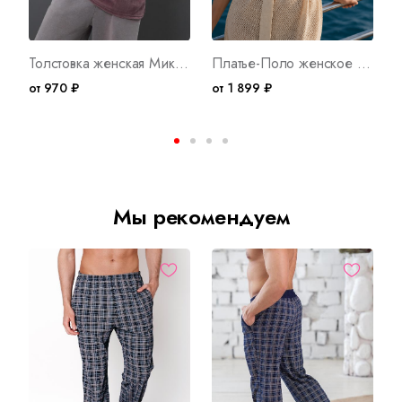
Толстовка женская Микс Д WB Арт. 10525
Платье-Поло женское вязаное ЛД Б Арт. 10060
от 970 ₽
от 1 899 ₽
о
Мы рекомендуем