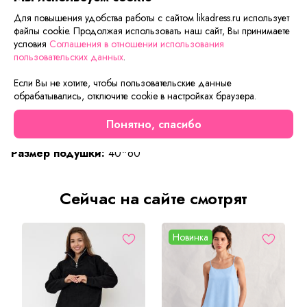
на бамбуковое волокно, уничтожаются естественным
образом.
Для повышения удобства работы с сайтом likadress.ru использует
файлы cookie. Продолжая использовать наш сайт, Вы принимаете
Подушки и одеяла с наполнителем из бамбукового
условия
Соглашения в отношении использования
волокна прекрасно дышат и создают чувство комфорта и
пользовательских данных
.
уюта, не вызывают аллергии.
Если Вы не хотите, чтобы пользовательские данные
Наполнитель:
бамбуковое волокно 20%, микроволокно
обрабатывались, отключите cookie в настройках браузера.
полиэфирное 80%
Ткань:
C
атин жаккардовый, хлопок 100%
Понятно, спасибо
Размер одеяла:
140*110
Размер подушки:
40*60
Сейчас на сайте смотрят
Новинка