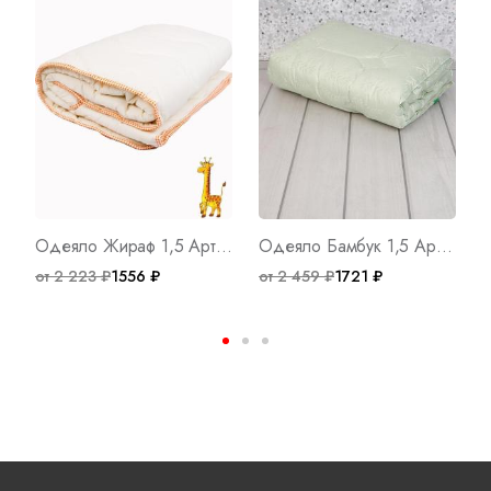
Одеяло Жираф 1,5 Арт. 1125
Одеяло Бамбук 1,5 Арт. 1541
от 2 223 ₽
1556 ₽
от 2 459 ₽
1721 ₽
о