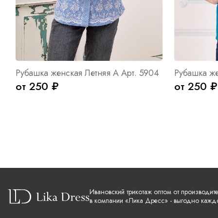
Рубашка женская Летняя А Арт. 5904
от 250 ₽
от 250 ₽
Ивановский трикотаж оптом от производит
в компании «Лика Дресс» - выгодно кажд