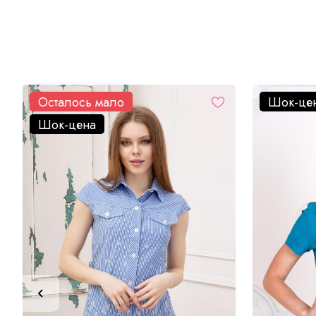
Осталось мало
Шок-це
Шок-цена