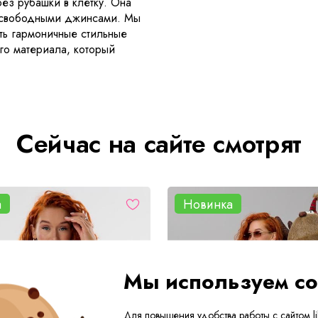
ез рубашки в клетку. Она
со свободными джинсами. Мы
ать гармоничные стильные
го материала, который
Сейчас на сайте смотрят
а
Новинка
Мы используем co
Для повышения удобства работы с сайтом lik