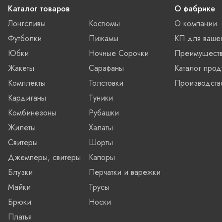
Каталог товаров
О фабрике
Лонгсливы
Костюмы
О компании
Футболки
Пижамы
КП для ваше
Юбки
Ночные Сорочки
Преимущест
Жакеты
Сарафаны
Каталог прод
Комплекты
Толстовки
Производств
Кардиганы
Туники
Комбинезоны
Рубашки
Жилеты
Халаты
Свитеры
Шорты
Джемперы, свитеры
Капоры
Блузки
Перчатки и варежки
Майки
Трусы
Брюки
Носки
Платья