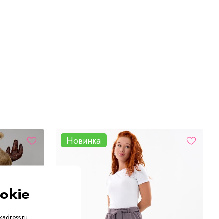
Новинка
okie
adress.ru