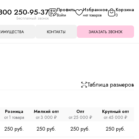
800 250-95-37
Профиль
Избранное
Корзина
Войти
нет товаров
0
Бесплатный звонок
ЕИМУЩЕСТВА
КОНТАКТЫ
ЗАКАЗАТЬ ЗВОНОК
Таблица размеров
Розница
Мелкий опт
Опт
Крупный опт
от 1 товара
от 3 000 ₽
от 25 000 ₽
от 45 000 ₽
250 руб.
250 руб.
250 руб.
250 руб.