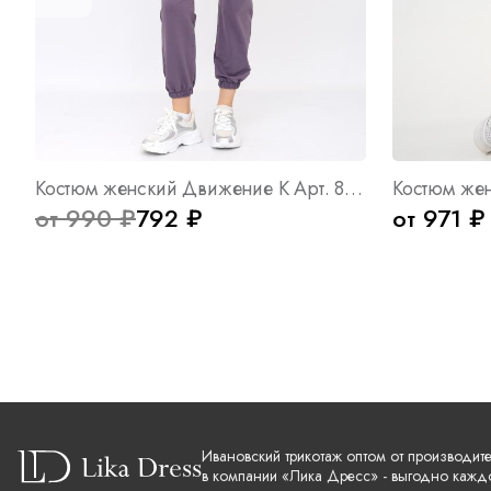
Костюм женский Движение К Арт. 8840
от 990 ₽
792 ₽
от 971 ₽
Ивановский трикотаж оптом от производит
в компании «Лика Дресс» - выгодно кажд