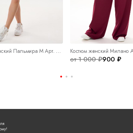
Костюм женский Пальмира М Арт. 10407
Костюм женский Милано А
от 1 000 ₽
900 ₽
еля
ому!