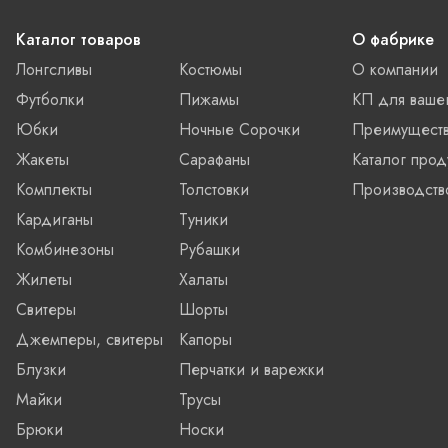
Каталог товаров
О фабрике
Лонгсливы
Костюмы
О компании
Футболки
Пижамы
КП для ваше
Юбки
Ночные Сорочки
Преимущест
Жакеты
Сарафаны
Каталог прод
Комплекты
Толстовки
Производств
Кардиганы
Туники
Комбинезоны
Рубашки
Жилеты
Халаты
Свитеры
Шорты
Джемперы, свитеры
Капоры
Блузки
Перчатки и варежки
Майки
Трусы
Брюки
Носки