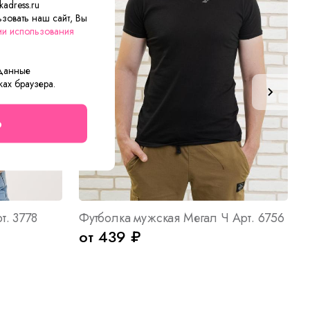
adress.ru
зовать наш сайт, Вы
ии использования
 данные
ках браузера.
о
т. 3778
Футболка мужская Мегал Ч Арт. 6756
от 439 ₽