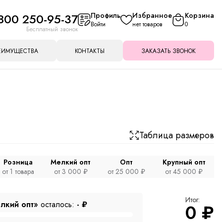
800 250-95-37
Профиль
Избранное
Корзина
Войти
нет товаров
0
Бесплатный звонок
ЕИМУЩЕСТВА
КОНТАКТЫ
ЗАКАЗАТЬ ЗВОНОК
Таблица размеров
Розница
Мелкий опт
Опт
Крупный опт
от 1 товара
от 3 000 ₽
от 25 000 ₽
от 45 000 ₽
Итог:
лкий опт»
осталось:
-
₽
0
₽