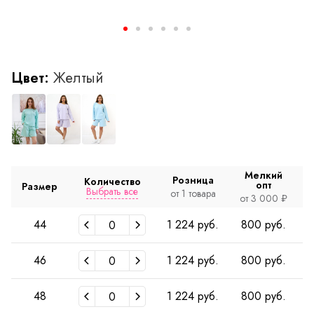
Цвет:
Желтый
Мелкий
Розница
Количество
опт
Размер
Выбрать все
от 1 товара
о
от 3 000 ₽
44
1 224 руб.
800 руб.
46
1 224 руб.
800 руб.
48
1 224 руб.
800 руб.