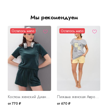
Мы рекомендуем
Осталось мало
Осталось мало
Костюм женский Диана ШЗ Арт. 10023
Пижама женская Аврора Б Арт. 9161
от 770 ₽
от 670 ₽
о