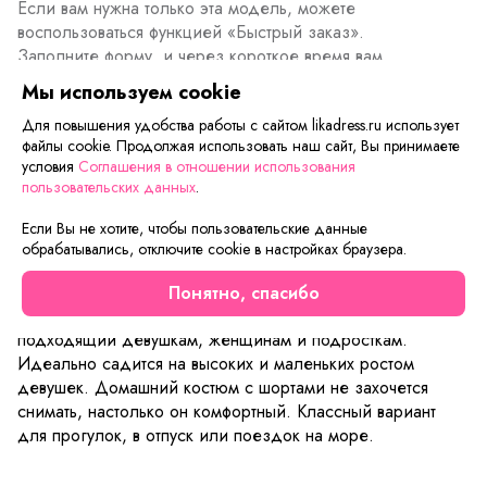
Если вам нужна только эта модель, можете
воспользоваться функцией «Быстрый заказ».
Заполните форму, и через короткое время вам
перезвонит менеджер. Он уточнит все условия заказа,
Мы используем cookie
ответит на вопросы, а также подскажет о вариантах
Для повышения удобства работы с сайтом likadress.ru использует
оплаты и доставки.
файлы cookie. Продолжая использовать наш сайт, Вы принимаете
условия
Соглашения в отношении использования
пользовательских данных
.
Описание товара
Характеристики товара
Отзывы
Если Вы не хотите, чтобы пользовательские данные
обрабатывались, отключите cookie в настройках браузера.
Модный женский костюм Таша состоит из свободной
футболки и шорт из футера 2х ниточного. Женская
Понятно, спасибо
футболка и шорты имеют прямой свободный силует,
подходящий девушкам, женщинам и подросткам.
Идеально садится на высоких и маленьких ростом
девушек. Домашний костюм с шортами не захочется
снимать, настолько он комфортный. Классный вариант
для прогулок, в отпуск или поездок на море.