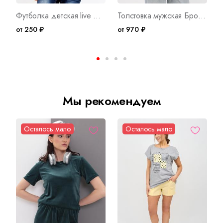
Футболка детская live Арт. 2837
Толстовка мужская Бронд Г WB Арт. 10622
от 250 ₽
от 970 ₽
о
Мы рекомендуем
Осталось мало
Осталось мало