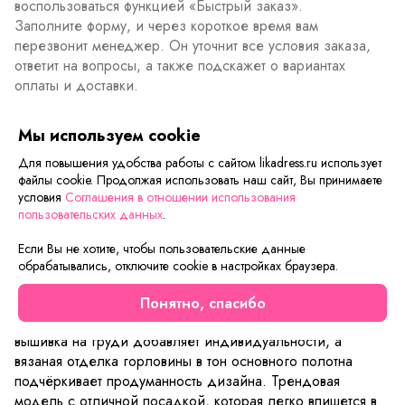
воспользоваться функцией «Быстрый заказ».
Заполните форму, и через короткое время вам
перезвонит менеджер. Он уточнит все условия заказа,
ответит на вопросы, а также подскажет о вариантах
оплаты и доставки.
Мы используем cookie
Описание товара
Характеристики товара
Отзывы
Для повышения удобства работы с сайтом likadress.ru использует
файлы cookie. Продолжая использовать наш сайт, Вы принимаете
условия
Соглашения в отношении использования
Встречайте новинку! Уютный и стильный костюм из мягкой
пользовательских данных
.
махры — идеальный выбор для тех, кто ценит комфорт
без компромиссов в моде. Шорты на удобной резинке с
Если Вы не хотите, чтобы пользовательские данные
боковыми карманами обеспечивают свободу движений и
обрабатывались, отключите cookie в настройках браузера.
практичность, а укороченная футболка свободного
силуэта создаёт расслабленный и актуальный образ.
Понятно, спасибо
Особое внимание привлекают детали: аккуратная
вышивка на груди добавляет индивидуальности, а
вязаная отделка горловины в тон основного полотна
подчёркивает продуманность дизайна. Трендовая
модель с отличной посадкой, которая легко впишется в