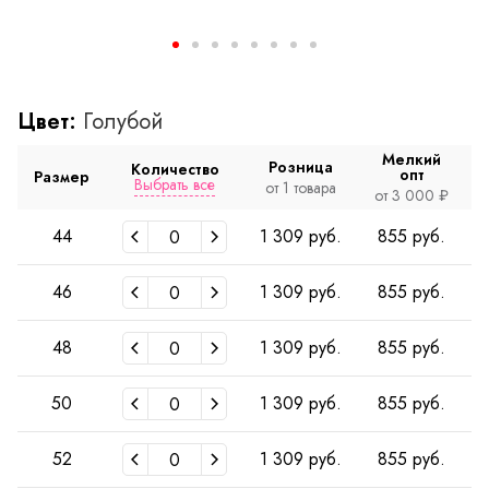
Цвет:
Голубой
Мелкий
Розница
Количество
опт
Размер
Выбрать все
от 1 товара
о
от 3 000 ₽
44
1 309 руб.
855 руб.
46
1 309 руб.
855 руб.
48
1 309 руб.
855 руб.
50
1 309 руб.
855 руб.
52
1 309 руб.
855 руб.