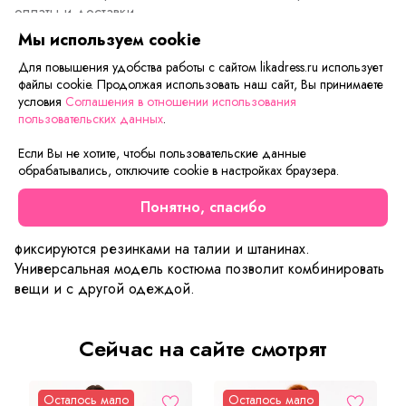
оплаты и доставки.
Мы используем cookie
Для повышения удобства работы с сайтом likadress.ru использует
Описание товара
Характеристики товара
Отзывы
файлы cookie. Продолжая использовать наш сайт, Вы принимаете
условия
Соглашения в отношении использования
пользовательских данных
.
Модный фасон костюма Моника подарит Вам удобство и
комфорт движений. Нежный голубой цвет находится
Если Вы не хотите, чтобы пользовательские данные
сейчас на пике популярности и означает, что Вы в тренде
обрабатывались, отключите cookie в настройках браузера.
модных новинок одежды. Свободный костюм визуально
Понятно, спасибо
смотрится стильно и очень красиво. Капюшон и карманы
на худи добавят больше удобства в носке. Штаны
фиксируются резинками на талии и штанинах.
Универсальная модель костюма позволит комбинировать
вещи и с другой одеждой.
Сейчас на сайте смотрят
Осталось мало
Осталось мало