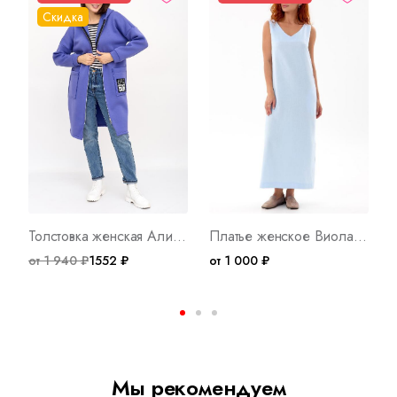
Скидка
Толстовка женская Алина А Арт. 8798
Платье женское Виола 2 Арт. 10754
от 1 940 ₽
1552 ₽
от 1 000 ₽
о
Мы рекомендуем