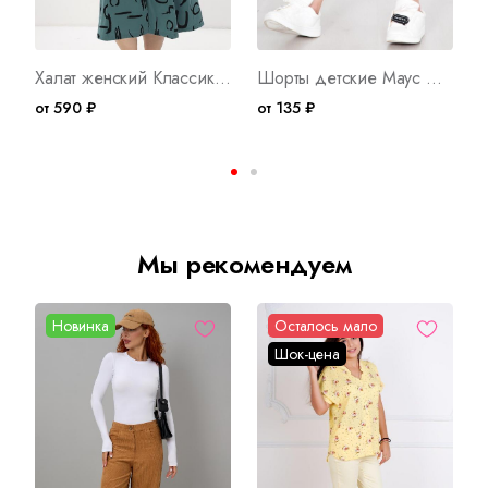
Халат женский Классик Х Арт. 10042
Шорты детские Маус Д Арт. 3606
от 590 ₽
от 135 ₽
о
Мы рекомендуем
Новинка
Осталось мало
Шок-цена