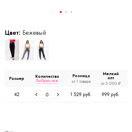
Цвет:
Бежевый
Мелкий
Розница
Количество
опт
Размер
Выбрать все
от 1 товара
о
от 3 000 ₽
42
1 529 руб.
999 руб.