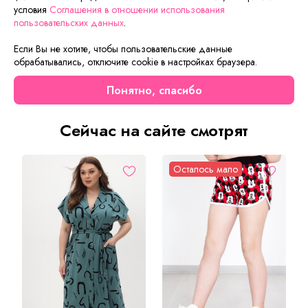
подчеркивают силуэт и стройность. Хит 80-х и самая
условия
Соглашения в отношении использования
пользовательских данных
.
модная вещь, которую хочется носить не снимая.
Выполнены из качественной джинсовой ткани с
Если Вы не хотите, чтобы пользовательские данные
добавлением спандекс. Благодаря свободному крою
обрабатывались, отключите cookie в настройках браузера.
улучшают фигуру даже больших размеров. В
комплектации без ремня !
Понятно, спасибо
Сейчас на сайте смотрят
Осталось мало