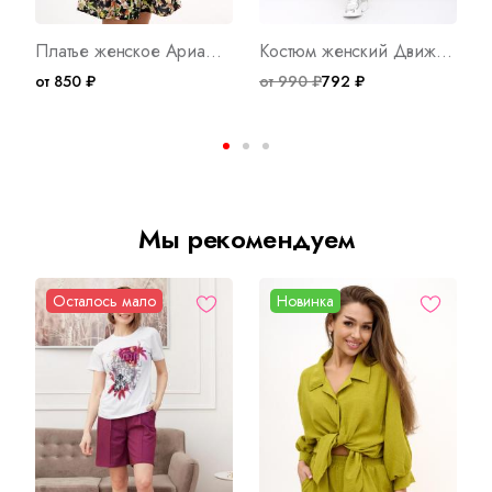
Платье женское Ариадна Ч Арт. 10423
Костюм женский Движение О Арт. 8841
от 850 ₽
от 990 ₽
792 ₽
о
Мы рекомендуем
Осталось мало
Новинка