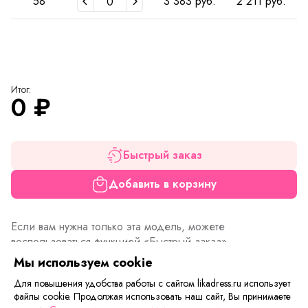
58
3 383 руб.
2 211 руб.
Итог:
0
₽
Быстрый заказ
Добавить в корзину
Если вам нужна только эта модель, можете
воспользоваться функцией «Быстрый заказ».
Заполните форму, и через короткое время вам
Мы используем cookie
перезвонит менеджер. Он уточнит все условия заказа,
Для повышения удобства работы с сайтом likadress.ru использует
ответит на вопросы, а также подскажет о вариантах
файлы cookie. Продолжая использовать наш сайт, Вы принимаете
оплаты и доставки.