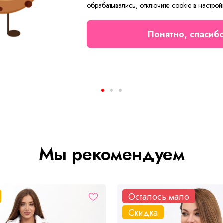
обрабатывались, отключите cookie в настрой
Понятно, спасиб
рт. 4118
Трусы Детские М Арт. 555
от 63 ₽
Мы рекомендуем
Осталось мало
Скидка