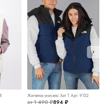
8
Жилетка унисекс Хит Т Арт. 9152
от 1 490 ₽
894 ₽