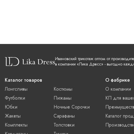
Ивановский трикотаж оптом от производит
в компании «Лика Дресс» - выгодно кажд
Каталог товаров
О фабрике
Лонгсливы
Костюмы
О компании
Футболки
Пижамы
КП для ваше
Юбки
Ночные Сорочки
Преимущест
Жакеты
Сарафаны
Каталог прод
Комплекты
Толстовки
Производств
Кардиганы
Туники