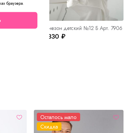
ках браузера.
о
6
Комбинезон детский №12 Б Арт. 7906
от 3 330 ₽
Осталось мало
Скидка