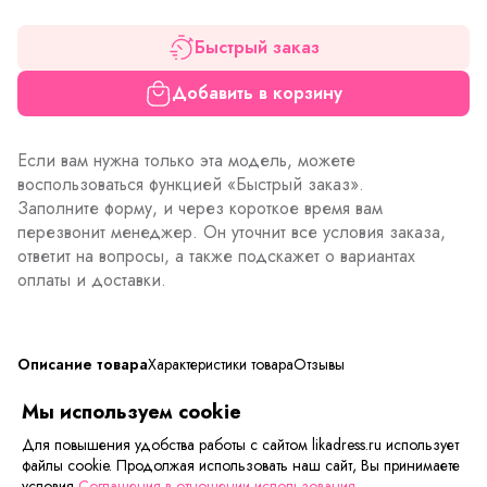
Быстрый заказ
Добавить в корзину
Если вам нужна только эта модель, можете
воспользоваться функцией «Быстрый заказ».
Заполните форму, и через короткое время вам
перезвонит менеджер. Он уточнит все условия заказа,
ответит на вопросы, а также подскажет о вариантах
оплаты и доставки.
Описание товара
Характеристики товара
Отзывы
Мы используем cookie
Мягкий женский халат Шелли на запах с поясом,
капюшоном и карманами. Лучший пушистый и уютный
Для повышения удобства работы с сайтом likadress.ru использует
файлы cookie. Продолжая использовать наш сайт, Вы принимаете
халатик для дома и отдыха. Приятная к телу ткань
условия
Соглашения в отношении использования