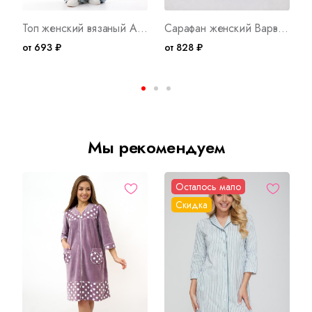
Топ женский вязаный Анджелина Арт. 10705
Сарафан женский Варвара К Арт. 10748
от 693 ₽
от 828 ₽
о
Мы рекомендуем
Осталось мало
Скидка