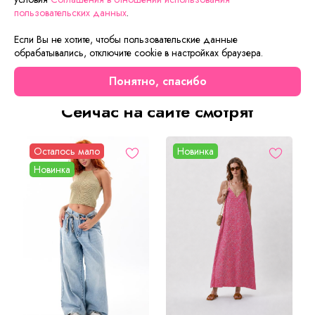
велсофт выглядит изысканно и в то же время практично.
пользовательских данных
.
Классический крой халата, длинные рукава, оптимальная
длина обеспечат комфорт в носке. Прост в уходе,
Если Вы не хотите, чтобы пользовательские данные
допускается как ручная стирка, так и стирка в машинке
обрабатывались, отключите cookie в настройках браузера.
автомат.
Понятно, спасибо
Сейчас на сайте смотрят
Осталось мало
Новинка
Новинка