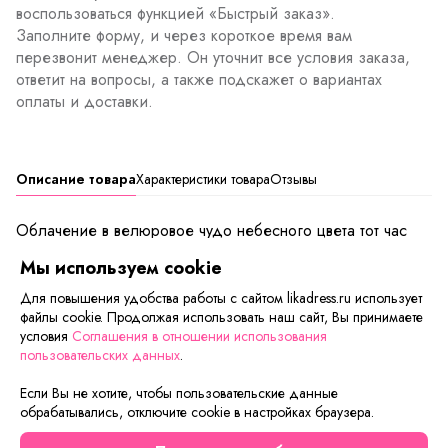
воспользоваться функцией «Быстрый заказ».
Заполните форму, и через короткое время вам
перезвонит менеджер. Он уточнит все условия заказа,
ответит на вопросы, а также подскажет о вариантах
оплаты и доставки.
Описание товара
Характеристики товара
Отзывы
Облачение в велюровое чудо небесного цвета тот час
подарит ощущение мягкости и комфорта, и вскоре
Мы используем cookie
избавит от усталости. А для поднятия настроения на
внутренней поверхности капюшона, карманов и манжет
Для повышения удобства работы с сайтом likadress.ru использует
файлы cookie. Продолжая использовать наш сайт, Вы принимаете
предусмотрен забавный черно-белый принт «зебра».
условия
Соглашения в отношении использования
пользовательских данных
.
Сейчас на сайте смотрят
Если Вы не хотите, чтобы пользовательские данные
обрабатывались, отключите cookie в настройках браузера.
Шок-цена
Осталось мало