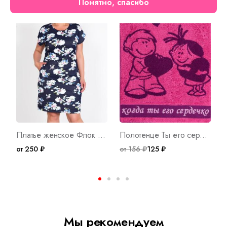
Понятно, спасибо
Скидка
Платье женское Флок Арт. 3924
Полотенце Ты его сердечко Арт. 4267
от 250 ₽
от 156 ₽
125 ₽
о
Мы рекомендуем