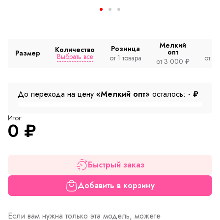
Мелкий
Розница
Количество
опт
Размер
Выбрать все
от 1 товара
от 2
от 3 000 ₽
До перехода на цену
«Мелкий опт»
осталось:
-
₽
Итог:
0
₽
Быстрый заказ
Добавить в корзину
Если вам нужна только эта модель, можете