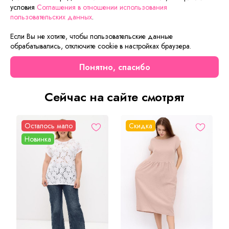
Пояс дополняет халат и помогает подчеркнуть талию.
условия
Соглашения в отношении использования
пользовательских данных
.
Изготовлен из красивой двухцветной трикотажной махры.
Не просвечивает. Халат легкий, занимает мало места. Вы
Если Вы не хотите, чтобы пользовательские данные
смело можете брать этот халат в дорогу, потому что он
обрабатывались, отключите cookie в настройках браузера.
идеально подойдет как после бани, так и бассейна, на
любой сезон весна/лето.
Понятно, спасибо
Сейчас на сайте смотрят
Осталось мало
Скидка
Новинка