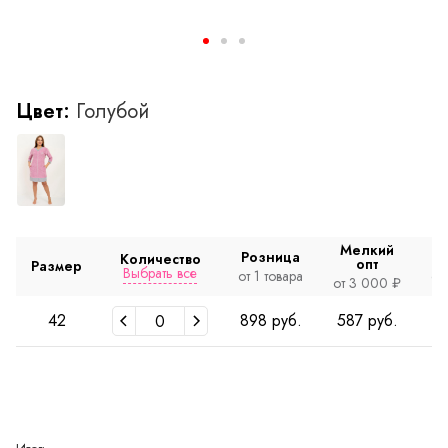
Цвет:
Голубой
Мелкий
Розница
Количество
опт
Размер
Выбрать все
от 1 товара
от
от 3 000 ₽
42
898 руб.
587 руб.
5