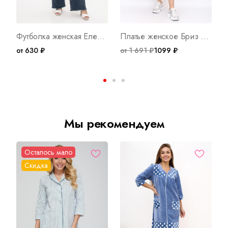
Футболка женская Елена Б Арт. 10079
Платье женское Бриз А Арт. 8783
от 630 ₽
от 1 691 ₽
1099 ₽
о
Мы рекомендуем
Осталось мало
Скидка