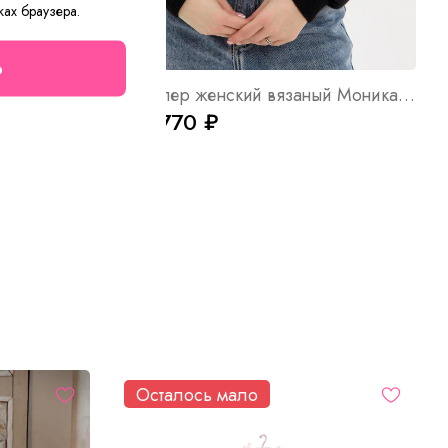
ках браузера.
о
Футболка женская вязаная Поло ТС Д/Р Арт. 10779
Джемпер женский вязаный Моника Ч Арт. 10671
от 1 770 ₽
Осталось мало