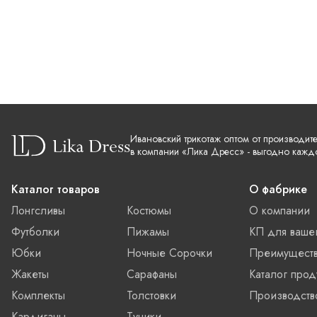
Ивановский трикотаж оптом от производит
в компании «Лика Дресс» - выгодно кажд
Каталог товаров
О фабрике
Лонгсливы
Костюмы
О компании
Футболки
Пижамы
КП для ваше
Юбки
Ночные Сорочки
Преимущест
Жакеты
Сарафаны
Каталог прод
Комплекты
Толстовки
Производств
Кардиганы
Туники