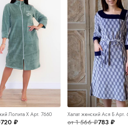
кий Лолита Х Арт. 7660
Халат женский Ася Б Арт. 
₽
720 ₽
от 1 566 ₽
783 ₽