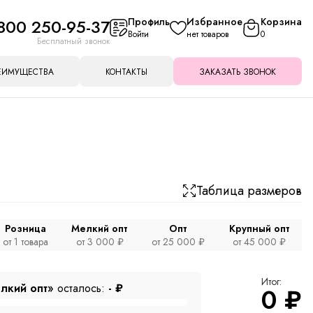
800 250-95-37
Профиль
Избранное
Корзина
Войти
нет товаров
0
Бесплатный звонок
ЕИМУЩЕСТВА
КОНТАКТЫ
ЗАКАЗАТЬ ЗВОНОК
Таблица размеров
Розница
Мелкий опт
Опт
Крупный опт
от 1 товара
от 3 000 ₽
от 25 000 ₽
от 45 000 ₽
Итог:
лкий опт»
осталось:
-
₽
0
₽