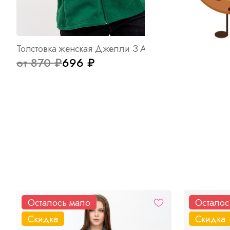
Толстовка женская Джелли З Арт. 9550
от 870 ₽
696 ₽
от 900 
Осталось мало
Осталос
Скидка
Скидка