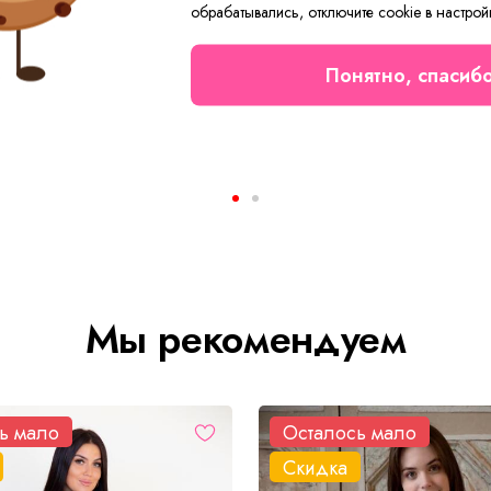
обрабатывались, отключите cookie в настрой
Понятно, спасиб
Платье женское Каралина З Арт. 10243
₽
от 1 850 ₽
Мы рекомендуем
ь мало
Осталось мало
Скидка