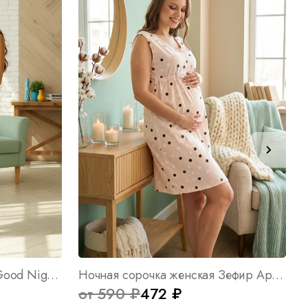
Ночная сорочка женская Good Night М Арт. 5710
Ночная сорочка женская Зефир Арт. 7114
от 590 ₽
472 ₽