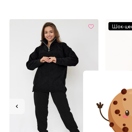
Шок-це