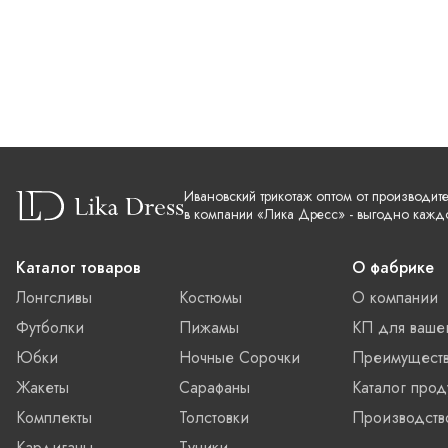
Ивановский трикотаж оптом от производит
в компании «Лика Дресс» - выгодно кажд
Каталог товаров
О фабрике
Лонгсливы
Костюмы
О компании
Футболки
Пижамы
КП для ваше
Юбки
Ночные Сорочки
Преимущест
Жакеты
Сарафаны
Каталог прод
Комплекты
Толстовки
Производств
Кардиганы
Туники