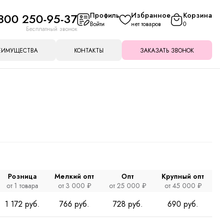
800 250-95-37
Профиль
Избранное
Корзина
Войти
нет товаров
0
Бесплатный звонок
ЕИМУЩЕСТВА
КОНТАКТЫ
ЗАКАЗАТЬ ЗВОНОК
Розница
Мелкий опт
Опт
Крупный опт
от 1 товара
от 3 000 ₽
от 25 000 ₽
от 45 000 ₽
1 172 руб.
766 руб.
728 руб.
690 руб.