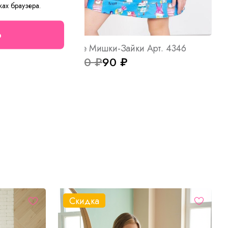
ках браузера.
о
Костюм женский Милано Х Арт. 10350
Платье Мишки-Зайки Арт. 4346
от 180 ₽
90 ₽
Скидка