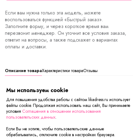
Если вам нужна только эта модель, можете
воспользоваться функцией «Быстрый заказ».
Заполните форму, и через короткое время вам
перезвонит менеджер. Он уточнит все условия заказа,
ответит на вопросы, а также подскажет о вариантах
оплаты и доставки.
Описание товара
Характеристики товара
Отзывы
Ткань:
кулир.
Мы используем cookie
Состав:
100% хлопок
Для повышения удобства работы с сайтом likadress.ru использует
файлы cookie. Продолжая использовать наш сайт, Вы принимаете
Товар уценен в виду незначительного дефекта на
условия
Соглашения в отношении использования
ткани
пользовательских данных
.
Если Вы не хотите, чтобы пользовательские данные
Сейчас на сайте смотрят
обрабатывались, отключите cookie в настройках браузера.