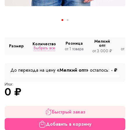
Мелкий
Розница
Количество
опт
Размер
Выбрать все
от 1 товара
от 2
от 3 000 ₽
До перехода на цену
«Мелкий опт»
осталось:
-
₽
Итог:
0
₽
Быстрый заказ
Добавить в корзину