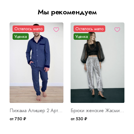
Мы рекомендуем
Осталось мало
Осталось мало
Уценка
Уценка
Пижама Алишер 2 Арт. 8014
Брюки женские Жасмин 2 Арт. 10805
от 750 ₽
от 530 ₽
о