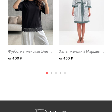
Футболка женская Элегия 2 Арт. 10741
Халат женский Мармелад А 2 Арт. 10120
от 400 ₽
от 450 ₽
о