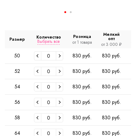
Мелкий
Розница
Количество
опт
Размер
Выбрать все
от 1 товара
от
от 3 000 ₽
50
830 руб.
830 руб.
8
52
830 руб.
830 руб.
8
54
830 руб.
830 руб.
8
56
830 руб.
830 руб.
8
58
830 руб.
830 руб.
8
64
830 руб.
830 руб.
8