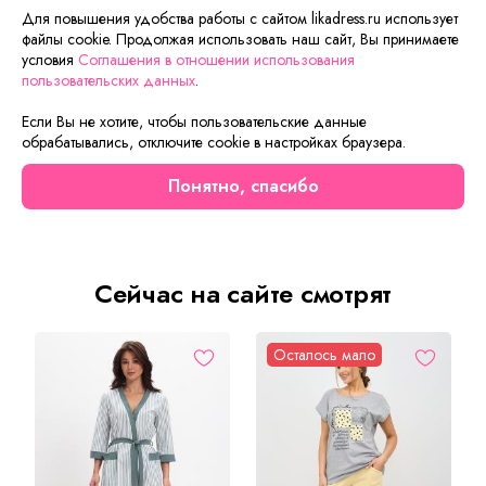
ответит на вопросы, а также подскажет о вариантах
Для повышения удобства работы с сайтом likadress.ru использует
оплаты и доставки.
файлы cookie. Продолжая использовать наш сайт, Вы принимаете
условия
Соглашения в отношении использования
пользовательских данных
.
Описание товара
Характеристики товара
Отзывы
Если Вы не хотите, чтобы пользовательские данные
обрабатывались, отключите cookie в настройках браузера.
Товар уценен в виду незначительного
Понятно, спасибо
дефекта на Ткани
Сейчас на сайте смотрят
Осталось мало