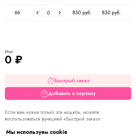
66
830 руб.
830 руб.
8
Итог:
0
₽
Быстрый заказ
Добавить в корзину
Если вам нужна только эта модель, можете
воспользоваться функцией «Быстрый заказ».
Заполните форму, и через короткое время вам
Мы используем cookie
перезвонит менеджер. Он уточнит все условия заказа,