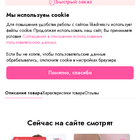
Быстрый заказ
Мы используем cookie
Добавить в корзину
Для повышения удобства работы с сайтом likadress.ru использует
файлы cookie. Продолжая использовать наш сайт, Вы принимаете
Если вам нужна только эта модель, можете
условия
Соглашения в отношении использования
воспользоваться функцией «Быстрый заказ».
пользовательских данных
.
Заполните форму, и через короткое время вам
Если Вы не хотите, чтобы пользовательские данные
перезвонит менеджер. Он уточнит все условия заказа,
обрабатывались, отключите cookie в настройках браузера.
ответит на вопросы, а также подскажет о вариантах
оплаты и доставки.
Понятно, спасибо
Описание товара
Характеристики товара
Отзывы
Сейчас на сайте смотрят