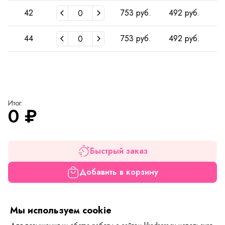
42
753 руб.
492 руб.
4
44
753 руб.
492 руб.
4
Итог:
0
₽
Быстрый заказ
Добавить в корзину
Если вам нужна только эта модель, можете
Мы используем cookie
воспользоваться функцией «Быстрый заказ».