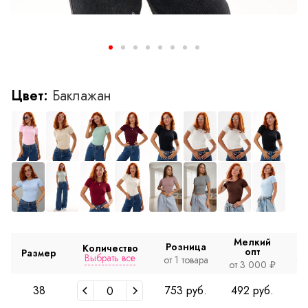
Цвет:
Баклажан
Мелкий
Розница
Количество
опт
Размер
Выбрать все
от 1 товара
от
от 3 000 ₽
38
753 руб.
492 руб.
4