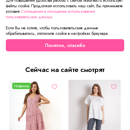
Заполните форму, и через короткое время вам
Для повышения удобства работы с сайтом likadress.ru использует
файлы cookie. Продолжая использовать наш сайт, Вы принимаете
перезвонит менеджер. Он уточнит все условия заказа,
условия
Соглашения в отношении использования
ответит на вопросы, а также подскажет о вариантах
пользовательских данных
.
оплаты и доставки.
Если Вы не хотите, чтобы пользовательские данные
обрабатывались, отключите cookie в настройках браузера.
Описание товара
Характеристики товара
Отзывы
Понятно, спасибо
Сейчас на сайте смотрят
Новинка