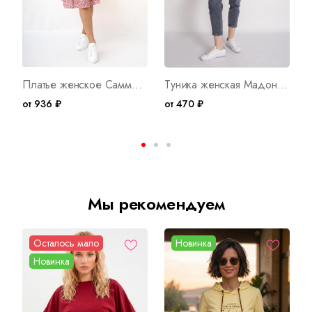
Платье женское Саммер Арт. 8636
Туника женская Мадонна Б Арт. 8218
от 936 ₽
от 470 ₽
о
Мы рекомендуем
Осталось мало
Новинка
Новинка