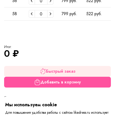
56
799 руб.
522 руб.
4
58
799 руб.
522 руб.
4
Итог:
0
₽
Быстрый заказ
Добавить в корзину
Если вам нужна только эта модель, можете
воспользоваться функцией «Быстрый заказ».
Мы используем cookie
Заполните форму, и через короткое время вам
Для повышения удобства работы с сайтом likadress.ru использует
перезвонит менеджер. Он уточнит все условия заказа,