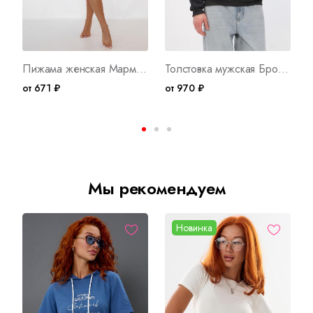
Пижама женская Мармелад Ш Арт. 10225
Толстовка мужская Бронд Г WB Арт. 10622
от 671 ₽
от 970 ₽
о
Мы рекомендуем
Новинка