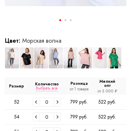
Цвет:
Морская волна
Мелкий
Розница
Количество
опт
Размер
Выбрать все
от 1 товара
от
от 3 000 ₽
52
799 руб.
522 руб.
4
54
799 руб.
522 руб.
4