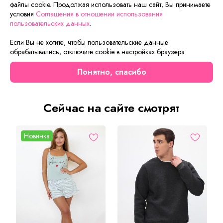
файлы cookie. Продолжая использовать наш сайт, Вы принимаете
ответит на вопросы, а также подскажет о вариантах
условия
Соглашения в отношении использования
оплаты и доставки.
пользовательских данных
.
Если Вы не хотите, чтобы пользовательские данные
обрабатывались, отключите cookie в настройках браузера.
Описание товара
Характеристики товара
Отзывы
Понятно, спасибо
Сейчас на сайте смотрят
Новинка