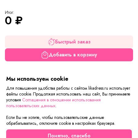
Итог:
0
₽
Быстрый заказ
Добавить в корзину
Если вам нужна только эта модель, можете
Мы используем cookie
воспользоваться функцией «Быстрый заказ».
Заполните форму, и через короткое время вам
Для повышения удобства работы с сайтом likadress.ru использует
перезвонит менеджер. Он уточнит все условия заказа,
файлы cookie. Продолжая использовать наш сайт, Вы принимаете
условия
Соглашения в отношении использования
ответит на вопросы, а также подскажет о вариантах
пользовательских данных
.
оплаты и доставки.
Если Вы не хотите, чтобы пользовательские данные
обрабатывались, отключите cookie в настройках браузера.
Описание товара
Характеристики товара
Отзывы
Понятно, спасибо