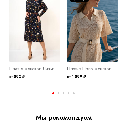
Платье женское Ливьен Арт. 10319
Платье-Поло женское вязаное ЛД Б Арт. 10060
от 893 ₽
от 1 899 ₽
о
Мы рекомендуем