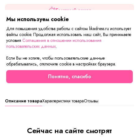
Быстрый заказ
Мы используем cookie
Добавить в корзину
Для повышения удобства работы с сайтом likadress.ru использует
файлы cookie. Продолжая использовать наш сайт, Вы принимаете
условия
Соглашения в отношении использования
Если вам нужна только эта модель, можете
пользовательских данных
.
воспользоваться функцией «Быстрый заказ».
Заполните форму, и через короткое время вам
Если Вы не хотите, чтобы пользовательские данные
перезвонит менеджер. Он уточнит все условия заказа,
обрабатывались, отключите cookie в настройках браузера.
ответит на вопросы, а также подскажет о вариантах
Понятно, спасибо
оплаты и доставки.
Описание товара
Характеристики товара
Отзывы
Сейчас на сайте смотрят