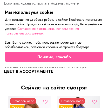
Если вам нужна только эта модель, можете
воспользоваться функцией «Быстрый заказ».
Мы используем cookie
Заполните форму, и через короткое время вам
перезвонит менеджер. Он уточнит все условия заказа,
Для повышения удобства работы с сайтом likadress.ru использует
ответит на вопросы, а также подскажет о вариантах
файлы cookie. Продолжая использовать наш сайт, Вы принимаете
условия
Соглашения в отношении использования
оплаты и доставки.
пользовательских данных
.
Если Вы не хотите, чтобы пользовательские данные
обрабатывались, отключите cookie в настройках браузера.
Описание товара
Характеристики товара
Отзывы
Понятно, спасибо
Ткань:
Ангора Хамур
Состав:
60% вискоза, 30%шерсть, 10% лайкра
ЦВЕТ В АССОРТИМЕНТЕ
Сейчас на сайте смотрят
Осталось мало
Осталось мало
Скидка
Скидка