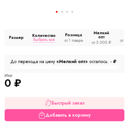
Мелкий
Розница
Количество
опт
Размер
Выбрать все
от 1 товара
от 2
от 3 000 ₽
До перехода на цену
«Мелкий опт»
осталось:
-
₽
Итог:
0
₽
Быстрый заказ
Добавить в корзину