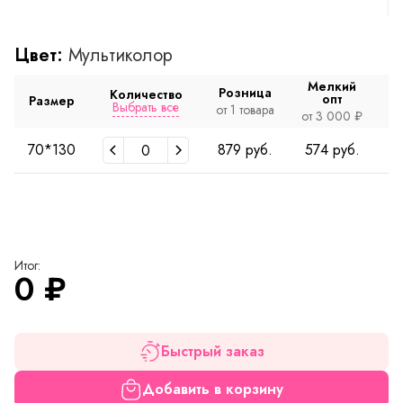
Цвет:
Мультиколор
Мелкий
Розница
Количество
опт
Размер
Выбрать все
от 1 товара
от
от 3 000 ₽
70*130
879 руб.
574 руб.
5
Итог:
0
₽
Быстрый заказ
Добавить в корзину