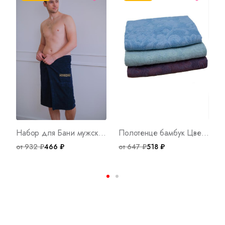
Набор для Бани мужской Арт. 1523
Полотенце бамбук Цветочный вид Арт. 3709
от 932 ₽
466 ₽
от 647 ₽
518 ₽
о