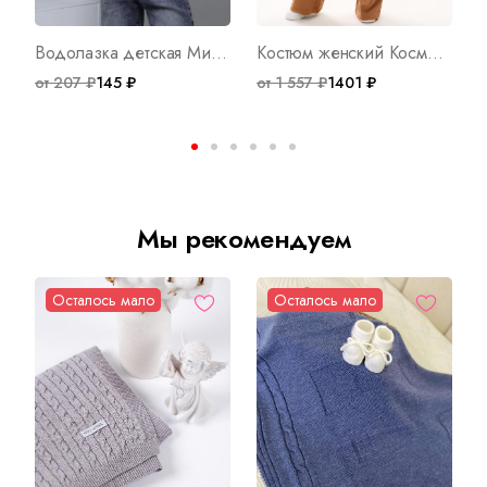
Водолазка детская Микки С Арт. 7338
Костюм женский Космос Арт. 10400
от 207 ₽
145 ₽
от 1 557 ₽
1401 ₽
о
Мы рекомендуем
Осталось мало
Осталось мало