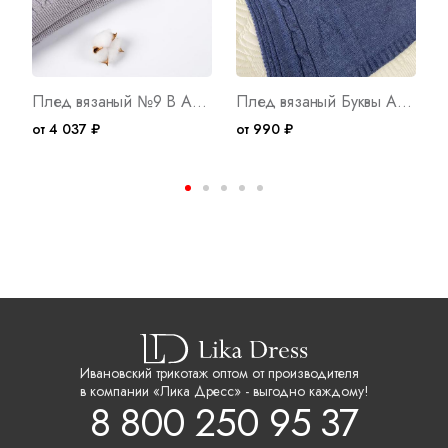
Плед вязаный №9 В Арт. 8071
Плед вязаный Буквы Арт. 7841
от 4 037 ₽
от 990 ₽
о
Ивановский трикотаж оптом от производителя
в компании «Лика Дресс» - выгодно каждому!
8 800 250 95 37