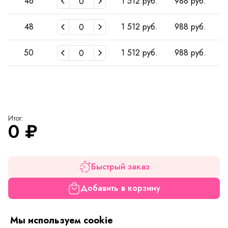
46
1 512 руб.
988 руб.
48
1 512 руб.
988 руб.
50
1 512 руб.
988 руб.
Итог:
0
₽
Быстрый заказ
Добавить в корзину
Мы используем cookie
Если вам нужна только эта модель, можете