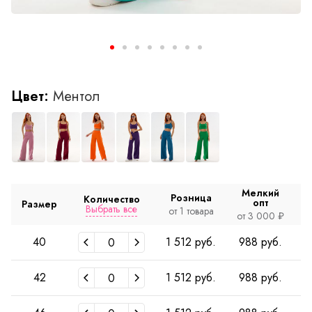
Цвет:
Ментол
Мелкий
Розница
Количество
опт
Размер
Выбрать все
от 1 товара
о
от 3 000 ₽
40
1 512 руб.
988 руб.
42
1 512 руб.
988 руб.