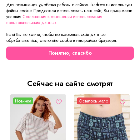
воспользоваться функцией «Быстрый заказ».
Для повышения удобства работы с сайтом likadress.ru использует
Заполните форму, и через короткое время вам
файлы cookie. Продолжая использовать наш сайт, Вы принимаете
перезвонит менеджер. Он уточнит все условия заказа,
условия
Соглашения в отношении использования
ответит на вопросы, а также подскажет о вариантах
пользовательских данных
.
оплаты и доставки.
Если Вы не хотите, чтобы пользовательские данные
обрабатывались, отключите cookie в настройках браузера.
Понятно, спасибо
Описание товара
Характеристики товара
Отзывы
Сейчас на сайте смотрят
Новинка
Осталось мало