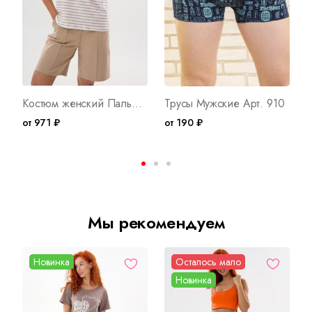
Костюм женский Пальмира К Арт. 10406
Трусы Мужские Арт. 910
от 971 ₽
от 190 ₽
о
Мы рекомендуем
Новинка
Осталось мало
Новинка