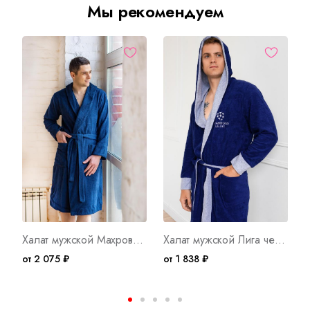
Мы рекомендуем
Халат мужской Махровый Арт. 5250
Халат мужской Лига чемпионов С Арт. 8829
от 2 075 ₽
от 1 838 ₽
о