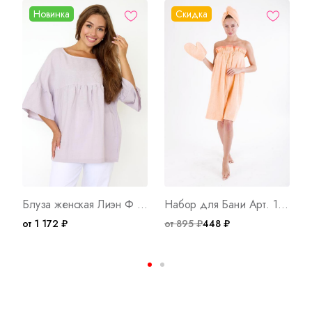
Новинка
Скидка
Блуза женская Лиэн Ф Арт. 10099
Набор для Бани Арт. 1518
от 1 172 ₽
от 895 ₽
448 ₽
о