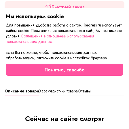
Быстрый заказ
Мы используем cookie
Добавить в корзину
Для повышения удобства работы с сайтом likadress.ru использует
файлы cookie. Продолжая использовать наш сайт, Вы принимаете
условия
Соглашения в отношении использования
Если вам нужна только эта модель, можете
пользовательских данных
.
воспользоваться функцией «Быстрый заказ».
Заполните форму, и через короткое время вам
Если Вы не хотите, чтобы пользовательские данные
перезвонит менеджер. Он уточнит все условия заказа,
обрабатывались, отключите cookie в настройках браузера.
ответит на вопросы, а также подскажет о вариантах
оплаты и доставки.
Понятно, спасибо
Описание товара
Характеристики товара
Отзывы
Сейчас на сайте смотрят