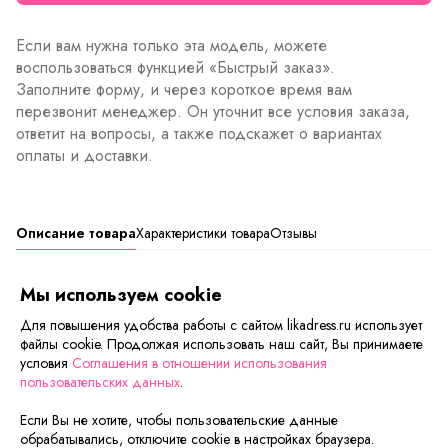
Если вам нужна только эта модель, можете
воспользоваться функцией «Быстрый заказ».
Заполните форму, и через короткое время вам
перезвонит менеджер. Он уточнит все условия заказа,
ответит на вопросы, а также подскажет о вариантах
оплаты и доставки.
Описание товара
Характеристики товара
Отзывы
Спортивный мужской костюм Брэд для отдыха, прогулок
Мы используем cookie
или занятий спортом. Универсальный костюм на каждый
Для повышения удобства работы с сайтом likadress.ru использует
день, удобный во всем. Состоит комплект из брюк и
файлы cookie. Продолжая использовать наш сайт, Вы принимаете
кофты на молнии. В нем удобно и легко, можно
условия
Соглашения в отношении использования
заниматься любимым видом спорта или просто отдыхать.
пользовательских данных
.
Если Вы не хотите, чтобы пользовательские данные
Сейчас на сайте смотрят
обрабатывались, отключите cookie в настройках браузера.