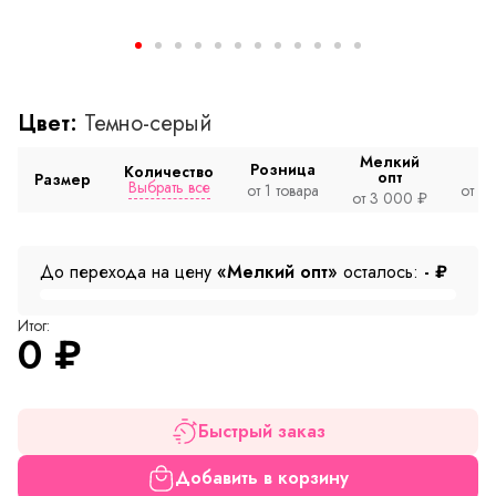
Цвет:
Темно-серый
Мелкий
Розница
Количество
опт
Размер
Выбрать все
от 1 товара
от 2
от 3 000 ₽
До перехода на цену
«Мелкий опт»
осталось:
-
₽
Итог:
0
₽
Быстрый заказ
Добавить в корзину