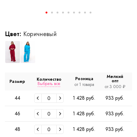
Цвет:
Коричневый
Мелкий
Розница
Количество
опт
Размер
Выбрать все
от 1 товара
о
от 3 000 ₽
44
1 428 руб.
933 руб.
46
1 428 руб.
933 руб.
48
1 428 руб.
933 руб.