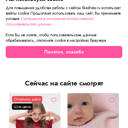
Если вам нужна только эта модель, можете
Для повышения удобства работы с сайтом likadress.ru использует
воспользоваться функцией «Быстрый заказ».
файлы cookie. Продолжая использовать наш сайт, Вы принимаете
Заполните форму, и через короткое время вам
условия
Соглашения в отношении использования
перезвонит менеджер. Он уточнит все условия заказа,
пользовательских данных
.
ответит на вопросы, а также подскажет о вариантах
оплаты и доставки.
Если Вы не хотите, чтобы пользовательские данные
обрабатывались, отключите cookie в настройках браузера.
Понятно, спасибо
Описание товара
Характеристики товара
Отзывы
Сейчас на сайте смотрят
Осталось мало
Шок-цена