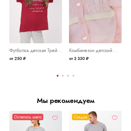
Футболка детская Трейси К Арт. 9936
Комбинезон детский №13 Р Арт. 8049
от 250 ₽
от 3 330 ₽
о
Мы рекомендуем
Осталось мало
Скидка